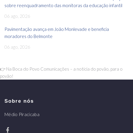
sobre reenquadramento das monitoras da educação infantil
06 ago, 2026
Pavimentação avança em João Monlevade e beneficia
moradores do Belmonte
06 ago, 2026
👉 Na Boca do Povo Comunicações – a notícia do povão, para o
povão!
Sobre nós
Médio Piracicaba