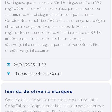
Domingues, quatro anos, de São Domingos do Prata MG,
região Central de Minas, pede ajuda para custear o seu
tratamento. Ela foi diagnosticada com Lipofuscinose
Ceróide Neurornal Tipo 7 (CLN7), uma doença neurológica
ultra-rara e degenerativa, com menos de 30 casos
registrados no mundo inteiro. A familia precisa de R$ 18
milhões para o tratamento desta rara doença.
@salveajulinha no Instagram para mobilizar o Brasil. Pix:
doe@salveajulinha.com.br
26/01/2025 11:33
Mateus Leme /Minas Gerais
lenilda de oliveira marques
Gostaria de saber sobre um curso que o entrevistado
Celso Tatizana ia apresentar hoje sobre programadores e
como e onde se inscrever . Por favor, tenho interesse no