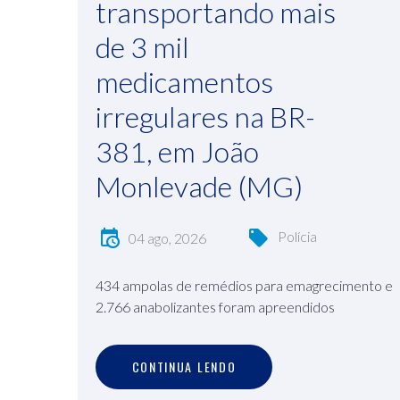
transportando mais
de 3 mil
medicamentos
irregulares na BR-
381, em João
Monlevade (MG)
Polícia
04 ago, 2026
434 ampolas de remédios para emagrecimento e
2.766 anabolizantes foram apreendidos
C
O
N
T
I
N
U
A
L
E
N
D
O
CONTINUA LENDO