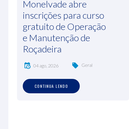
Monelvade abre
inscrições para curso
gratuito de Operação
e Manutenção de
Roçadeira
Geral
04 ago, 2026
C
O
N
T
I
N
U
A
L
E
N
D
O
CONTINUA LENDO