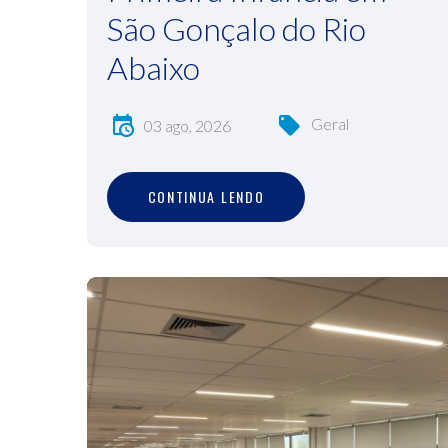
São Gonçalo do Rio
Abaixo
Geral
03 ago, 2026
C
O
N
T
I
N
U
A
L
E
N
D
O
CONTINUA LENDO