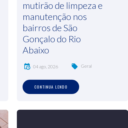
mutirão de limpeza e
manutenção nos
bairros de São
Gonçalo do Rio
Abaixo
Geral
04 ago, 2026
C
O
N
T
I
N
U
A
L
E
N
D
O
CONTINUA LENDO