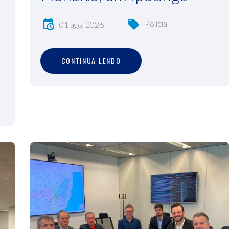
Polícia
01 ago, 2026
C
O
N
T
I
N
U
A
L
E
N
D
O
CONTINUA LENDO