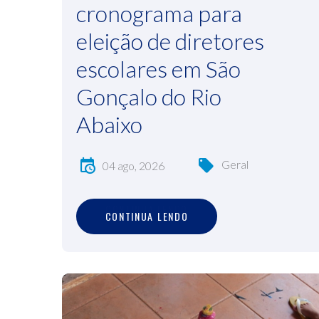
cronograma para
eleição de diretores
escolares em São
Gonçalo do Rio
Abaixo
Geral
04 ago, 2026
C
O
N
T
I
N
U
A
L
E
N
D
O
CONTINUA LENDO