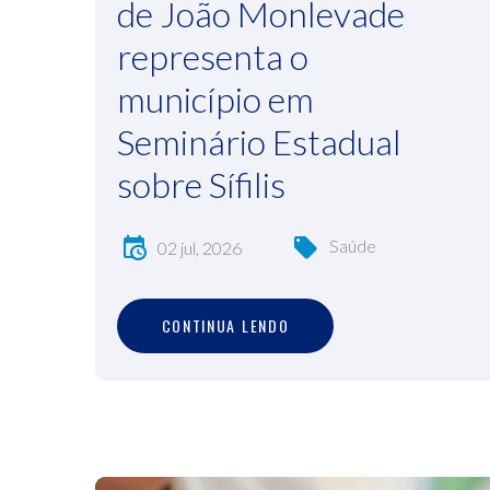
de João Monlevade
representa o
município em
Seminário Estadual
sobre Sífilis
Saúde
02 jul, 2026
C
O
N
T
I
N
U
A
L
E
N
D
O
CONTINUA LENDO