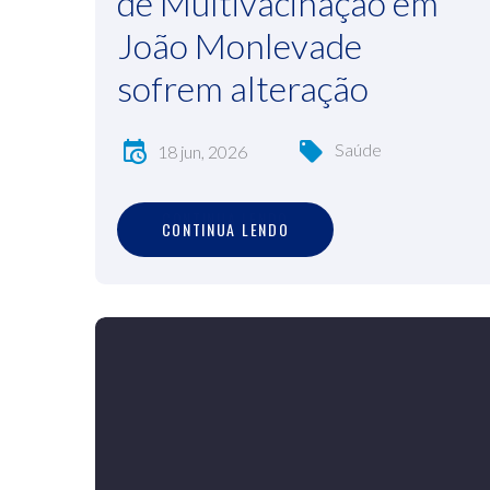
de Multivacinação em
João Monlevade
sofrem alteração
Saúde
18 jun, 2026
C
O
N
T
I
N
U
A
L
E
N
D
O
CONTINUA LENDO