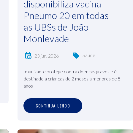
disponibiliza vacina
Pneumo 20 em todas
as UBSs de João
Monlevade
Saúde
23 jun, 2026
Imunizante protege contra doenças graves e é
destinado a crianças de 2 meses a menores de 5
anos
C
O
N
T
I
N
U
A
L
E
N
D
O
CONTINUA LENDO