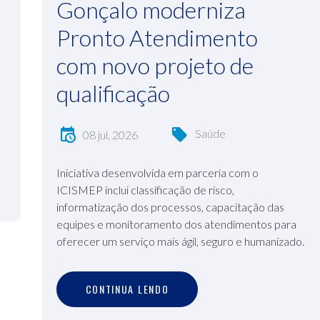
Gonçalo moderniza
Pronto Atendimento
com novo projeto de
qualificação
Saúde
08 jul, 2026
Iniciativa desenvolvida em parceria com o
ICISMEP inclui classificação de risco,
informatização dos processos, capacitação das
equipes e monitoramento dos atendimentos para
oferecer um serviço mais ágil, seguro e humanizado.
C
O
N
T
I
N
U
A
L
E
N
D
O
CONTINUA LENDO