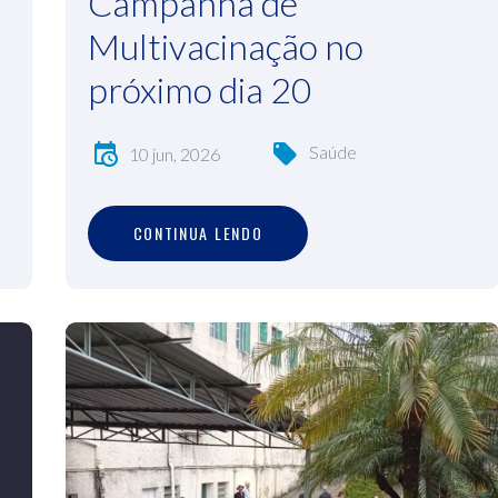
Campanha de
Multivacinação no
próximo dia 20
Saúde
10 jun, 2026
C
O
N
T
I
N
U
A
L
E
N
D
O
CONTINUA LENDO