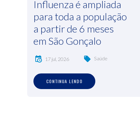
Influenza é ampliada
para toda a população
a partir de 6 meses
em São Gonçalo
Saúde
17 jul, 2026
C
O
N
T
I
N
U
A
L
E
N
D
O
CONTINUA LENDO