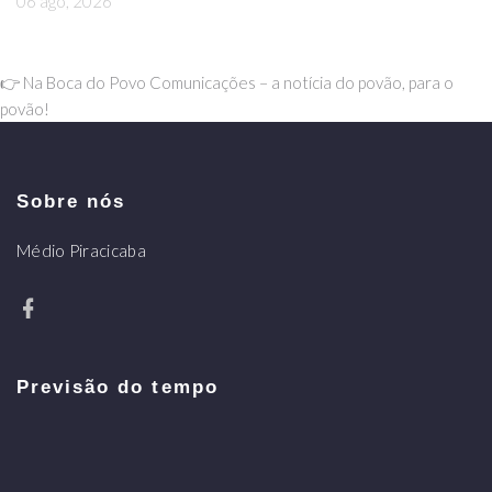
06 ago, 2026
👉 Na Boca do Povo Comunicações – a notícia do povão, para o
povão!
Sobre nós
Médio Piracicaba
Previsão do tempo