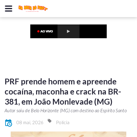
PRF prende homem e apreende
cocaína, maconha e crack na BR-
381, em João Monlevade (MG)
Autor saiu de Belo Horizonte (MG) com destino ao Espírito Santo
08 mai, 2026
Polícia